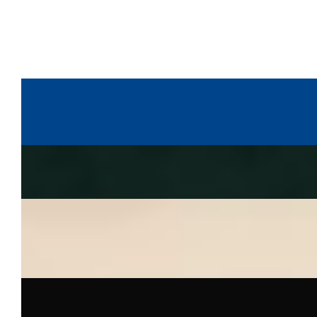
MUBIT
~
Web Design, Website Development e Art
Direction
Francescana Family
~
Sviluppo e gestione dei siti del gruppo
Guizza
~
UI/UX Design, Web Design, Website
Development, Art Direction Collaborativa, Visual
Integration con Spot Pubblicitari
Müller
~
User Experience, Web Design e Sviluppo Front-