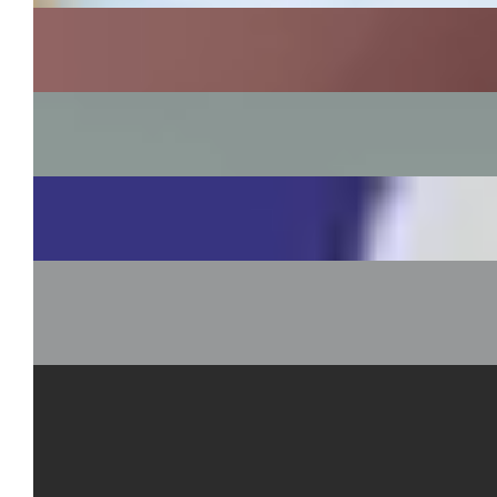
Villa Crespi
~
Web design, sviluppo del sito, gestione campagne
Fiamma
~
Shooting, gestione social e campagne
Müllermilch
~
User experience, web design e sviluppo front-end
MV Medical Devices
~
Branding, Web design e sviluppo sito, shooting e
3d
Opificio Ceramico
~
Naming, branding, shooting e video, web design e
sviluppo sito