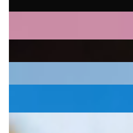
End
Depaw
~
Naming, packaging, posizionamento visivo, UX
design
Casali 1900
~
Campagna LambruscoMood, Website e Social
Capner
~
Branding, web design, sviluppo web, ads e social
Banca del Sempione
~
Rebranding, shooting, web design e sviluppo dei
siti del gruppo
Promo Giardinaggio
~
Campagna - Verde che ti passa!