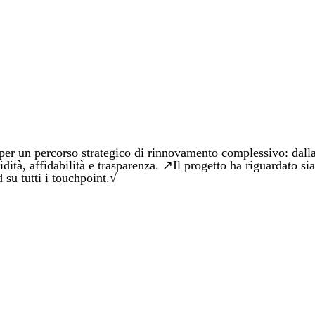
ercorso strategico di rinnovamento complessivo: dalla def
ità, affidabilità e trasparenza. ↗Il progetto ha riguardato sia 
d su tutti i touchpoint.√